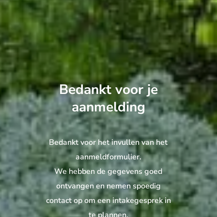
Bedankt voor je
aanmelding
Bedankt voor het invullen van het
aanmeldformulier.
We hebben de gegevens goed
ontvangen en nemen spoedig
contact op om een intakegesprek in
te plannen.